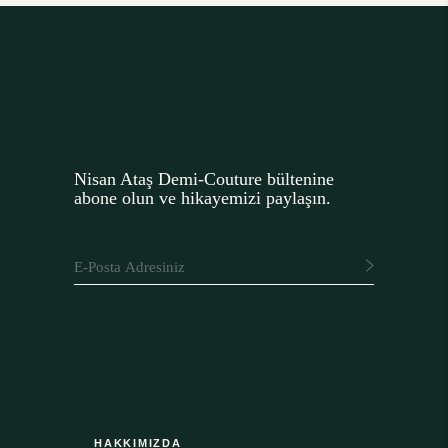
seçilebilir
var.
Seçenekler
ürün
sayfasından
seçilebilir
Nisan Ataş Demi-Couture bültenine
abone olun ve hikayemizi paylaşın.
HAKKIMIZDA